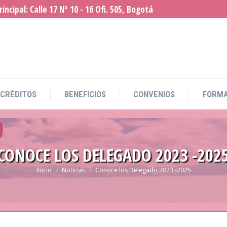
incipal: Calle 17 N° 10 - 16 Ofi. 505, Bogotá
CRÉDITOS
BENEFICIOS
CONVENIOS
FORM
CRÉDITOS
BENEFICIOS
CONVENIOS
FORM
CONOCE LOS DELEGADO 2023 -202
Estás aquí:
Inicio
Noticias
Conoce los Delegado 2023 -2025