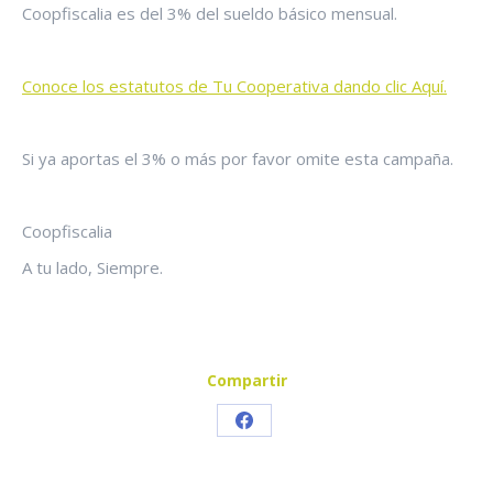
Coopfiscalia es del 3% del sueldo básico mensual.
Conoce los estatutos de Tu Cooperativa dando clic Aquí.
Si ya aportas el 3% o más por favor omite esta campaña.
Coopfiscalia
A tu lado, Siempre.
Compartir
Share
on